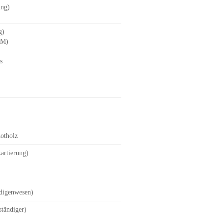
ung)
g)
LM)
s
Rotholz
kartierung)
ndigenwesen
)
tändiger)