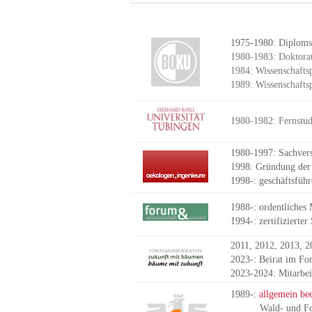
1975-1980: Diplomst
1980-1983: Doktorat
1984: Wissenschafts
198
9
: Wissenschafts
1980-1982: Fernstud
1980-1997: Sachver
1998: Gründung der
1998
-
: geschäftsfüh
198
8-
:
ordentliches 
199
4
-
:
zertifiziert
2011, 2012, 2013, 2
2023-
:
Beirat im Fo
2023-2024: Mitarbei
1989
-
:
allgemein bee
Wald- und Fo