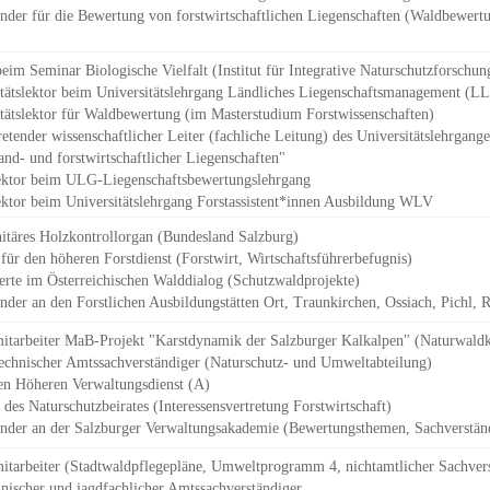
nder für die Bewertung von forstwirtschaftlichen Liegenschaften (Waldbewert
eim Seminar Biologische Vielfalt (Institut für Integrative Naturschutzforschun
itätslektor beim Universitätslehrgang Ländliches Liegenschaftsmanagement (L
tätslektor für Waldbewertung (im Masterstudium Forstwissenschaften)
retender wissenschaftlicher Leiter
(fachliche Leitung) des Universitätslehrgange
nd- und forstwirtschaftlicher Liegenschaften"
lektor beim ULG-Liegenschaftsbewertungslehrgang
lektor beim Universitätslehrgang Forstassistent*innen Ausbildung WLV
itäres Holzkontrollorgan (Bundesland Salzburg)
für den höheren Forstdienst (Forstwirt
,
Wirtschaftsführerbefugnis)
rte im Österreichischen Walddialog (Schutzwaldprojekte)
ender an
den Forstlichen Ausbildungstätten Ort,
Traunkirchen,
Ossiach, Pichl, 
itarbeiter MaB-Projekt "Karstdynamik der Salzburger Kalkalpen" (
Naturwald
chnischer Amtssachverständiger (Naturschutz- und Umweltabteilung)
en Höheren Verwaltungsdienst (A)
des Naturschutzbeirates (Interessensvertretung Forstwirtschaft)
ender an der Salzburger Verwaltungsakademie (Bewertungsthemen
, Sachverstä
itarbeiter (Stadtwaldpflegepläne, Umweltprogramm 4, nichtamtlicher Sachvers
hnischer und jagdfachlicher Amtssachverständiger