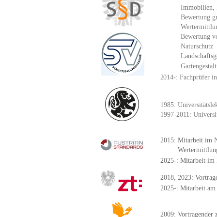
Immobilien,
Bewertung
g
Wertermittlu
Bewertung vo
Naturschutz
Landschaftsg
Gartengestalt
2
014-: Fachprüfer in
198
5
: Universitätsle
1997-2011: Universi
2015: Mitarbeit i
Wertermittlung un
2025-: Mitarbeit i
2018, 2023: Vortrag
2025-: Mitarbeit am
2009: Vortragender