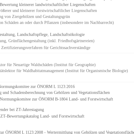
 Bewertung
kleinere
r
landwirtschaftliche
r
Liegenschaften
rößere
r
und kleinere
r
forstwirtschaftliche
r
Liegenschaften
ng von Ziergehölzen
und
Gestaltungsgrün
n Schäden an oder durch Pflanzen (insbesondere im Nachbarrecht)
estaltung, Landschaftspflege, Landschaftsökologie
ung, Grünflächengestaltung (inkl. Friedhofsgärtnereien)
 Zertifizierungsverfahren für Gerichtssachverständige
ktor für
Neuartige
Waldsch
äden
(Institut für Geographie)
tätslektor für Waldhabitatmanagement (Institut für Organismische Biologie)
m Normungskomitee zur ÖNORM L 1123:2016
d Schadensberechnung von Gehölzen und Vegetationsflächen
m Normungskomitee zur ÖNORM B-1804 Land- und Forstwirtschaft
ender bei ZT-Jahrestagung
 ZT-Bewertungskatalog Land- und Forstwirtschaft
zur
ÖNORM L 1123:2008 - Wertermittlung von Gehölzen und Vegetationsfläch