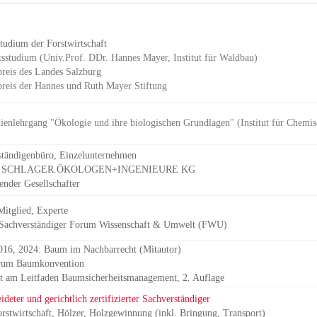
udium der Forstwirtschaft
sstudium (Univ.Prof. DDr. Hannes Mayer, Institut für Waldbau)
preis des Landes Salzburg
preis der Hannes und Ruth Mayer Stiftung
ienlehrgang "Ökologie und ihre biologischen Grundlagen" (Institut für Chemis
ständigenbüro
,
Einzelunternehmen
 S
CHLAGER.ÖKOLOGEN+INGENIEURE KG
render Gesellschafter
Mitglied, Experte
er Sachverständiger Forum Wissenschaft & Umwelt
(FWU)
016, 2024: Baum im Nachbarrecht (Mitautor)
rum Baumkonvention
t am Leitfaden Baumsicherheitsmanagement, 2. Auflage
ideter und gerichtlich zertifizierte
r
Sachverständiger
rstwirtschaft, Hölzer, Holzgewinnung (inkl. Bringung, Transport)