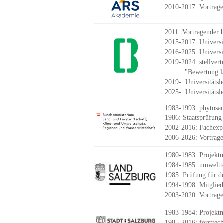
2010-2017: Vortrage
2011:
Vortragender
b
2015
-2017
: Univers
2016
-
2025: Universi
2019
-
2024:
stellvert
"Bewertung la
2019
-
:
Universitäts
2025-: Universitäts
1983
-
1993: phytosan
1986: Staatsprüfung 
2002
-
2016: Fachexpe
2006
-
2026
:
Vortrag
1980-1983: Projektm
1984-1985: umweltte
1985: Prüfung für d
1994-1998: Mitglied 
2003
-2020
: Vortrag
1983-1984: Projektm
1985
-
2016: forsttec